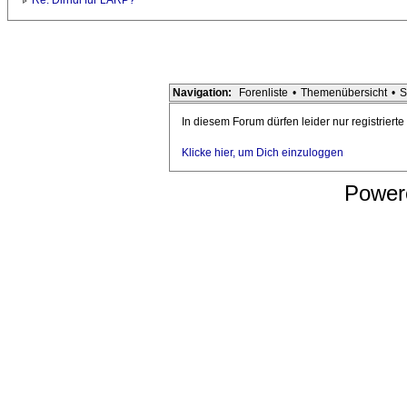
Re: Dirndl für LARP?
Navigation:
Forenliste
•
Themenübersicht
•
S
In diesem Forum dürfen leider nur registriert
Klicke hier, um Dich einzuloggen
Power