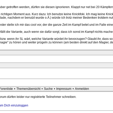
er getroffen werden, dürfen sie diesen ignorieren. Klappt nur net bei 20 Kämpfern 
 richtigen Moment aus. Kurz dazu: Ich benutze keine Knickfoki. Ich mag keine Knick
lade, nachdem er benutzt wurde o.Ä.) würde ich trotz meiner Bedenken trotdem nu
ter stelle ich mir das cool vor, der die ganze Zeit im Kampf betet und im Falle ein
lt die Variante, auch wenn sie dafür sorgt, dass ich sonst im Kampf nichts machen
 bzw. wenn ihr SL wärt, welche Variante würdet ihr bevorzugen? Glaubt ihr, dass 
magie" zu hören und weiter prügeln zu können (am besten direkt auf den Magier, d
Forenliste
•
Themenübersicht
•
Suche
•
Impressum
•
Anmelden
rum dürfen leider nur registrierte Teilnehmer schreiben.
, um Dich einzuloggen