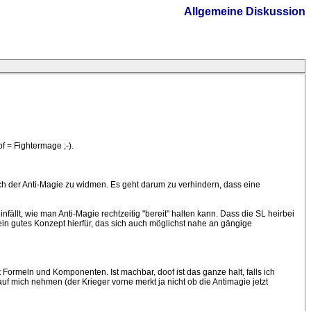
Allgemeine Diskussion
 = Fightermage ;-).
mich der Anti-Magie zu widmen. Es geht darum zu verhindern, dass eine
fällt, wie man Anti-Magie rechtzeitig "bereit" halten kann. Dass die SL heirbei
. ein gutes Konzept hierfür, das sich auch möglichst nahe an gängige
Formeln und Komponenten. Ist machbar, doof ist das ganze halt, falls ich
f mich nehmen (der Krieger vorne merkt ja nicht ob die Antimagie jetzt