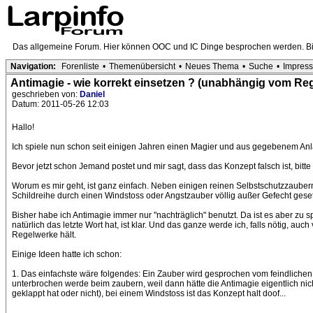
Das allgemeine Forum. Hier können OOC und IC Dinge besprochen werden. Bit
Navigation:
Forenliste
•
Themenübersicht
•
Neues Thema
•
Suche
•
Impres
Antimagie - wie korrekt einsetzen ? (unabhängig vom Re
geschrieben von:
Daniel
Datum: 2011-05-26 12:03
Hallo!
Ich spiele nun schon seit einigen Jahren einen Magier und aus gegebenem Anlas
Bevor jetzt schon Jemand postet und mir sagt, dass das Konzept falsch ist, bitte
Worum es mir geht, ist ganz einfach. Neben einigen reinen Selbstschutzzaubern 
Schildreihe durch einen Windstoss oder Angstzauber völlig außer Gefecht geset
Bisher habe ich Antimagie immer nur "nachträglich" benutzt. Da ist es aber zu s
natürlich das letzte Wort hat, ist klar. Und das ganze werde ich, falls nötig, a
Regelwerke hält.
Einige Ideen hatte ich schon:
1. Das einfachste wäre folgendes: Ein Zauber wird gesprochen vom feindlichen 
unterbrochen werde beim zaubern, weil dann hätte die Antimagie eigentlich nic
geklappt hat oder nicht), bei einem Windstoss ist das Konzept halt doof...