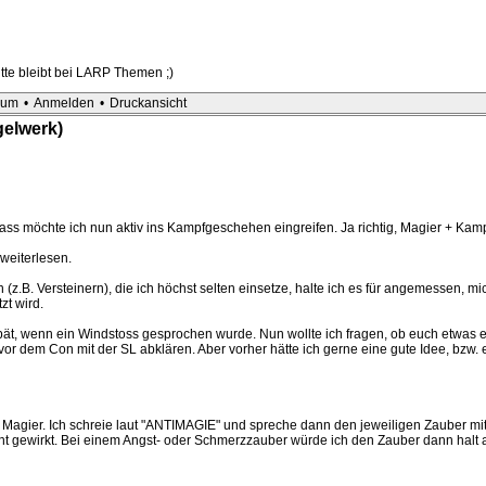
te bleibt bei LARP Themen ;)
sum
•
Anmelden
•
Druckansicht
gelwerk)
s möchte ich nun aktiv ins Kampfgeschehen eingreifen. Ja richtig, Magier + Kampf
 weiterlesen.
(z.B. Versteinern), die ich höchst selten einsetze, halte ich es für angemessen, 
zt wird.
pät, wenn ein Windstoss gesprochen wurde. Nun wollte ich fragen, ob euch etwas ein
uch vor dem Con mit der SL abklären. Aber vorher hätte ich gerne eine gute Idee, bzw
Magier. Ich schreie laut "ANTIMAGIE" und spreche dann den jeweiligen Zauber mit 
ht gewirkt. Bei einem Angst- oder Schmerzzauber würde ich den Zauber dann halt au