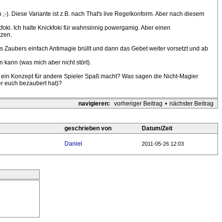
;-). Diese Variante ist z.B. nach That's live Regelkonform. Aber nach diesem
foki. Ich halte Knickfoki für wahnsinnig powergamig. Aber einen
tzen.
es Zaubers einfach Antimagie brüllt und dann das Gebet weiter vorsetzt und ab
 kann (was mich aber nicht stört).
so ein Konzept für andere Spieler Spaß macht? Was sagen die Nicht-Magier
er euch bezaubert hat)?
navigieren:
vorheriger Beitrag
•
nächster Beitrag
geschrieben von
Datum/Zeit
Daniel
2011-05-26 12:03