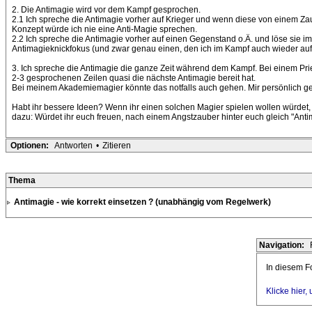
2. Die Antimagie wird vor dem Kampf gesprochen.
2.1 Ich spreche die Antimagie vorher auf Krieger und wenn diese von einem Zaub
Konzept würde ich nie eine Anti-Magie sprechen.
2.2 Ich spreche die Antimagie vorher auf einen Gegenstand o.Ä. und löse sie im
Antimagieknickfokus (und zwar genau einen, den ich im Kampf auch wieder auf
3. Ich spreche die Antimagie die ganze Zeit während dem Kampf. Bei einem Pries
2-3 gesprochenen Zeilen quasi die nächste Antimagie bereit hat.
Bei meinem Akademiemagier könnte das notfalls auch gehen. Mir persönlich gefäl
Habt ihr bessere Ideen? Wenn ihr einen solchen Magier spielen wollen würdet,
dazu: Würdet ihr euch freuen, nach einem Angstzauber hinter euch gleich "Anti
Optionen:
Antworten
•
Zitieren
Thema
Antimagie - wie korrekt einsetzen ? (unabhängig vom Regelwerk)
Navigation:
In diesem Fo
Klicke hier