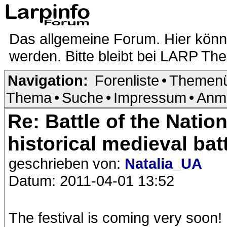
Das allgemeine Forum. Hier kön
werden. Bitte bleibt bei LARP Th
Navigation:
Forenliste
•
Themenü
Thema
•
Suche
•
Impressum
•
Anm
Re: Battle of the Nati
historical medieval bat
geschrieben von:
Natalia_UA
Datum: 2011-04-01 13:52
The festival is coming very soon!