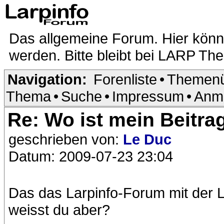
Das allgemeine Forum. Hier kön
werden. Bitte bleibt bei LARP Th
Navigation:
Forenliste
•
Themenü
Thema
•
Suche
•
Impressum
•
Anm
Re: Wo ist mein Beitra
geschrieben von:
Le Duc
Datum: 2009-07-23 23:04
Das das Larpinfo-Forum mit der La
weisst du aber?