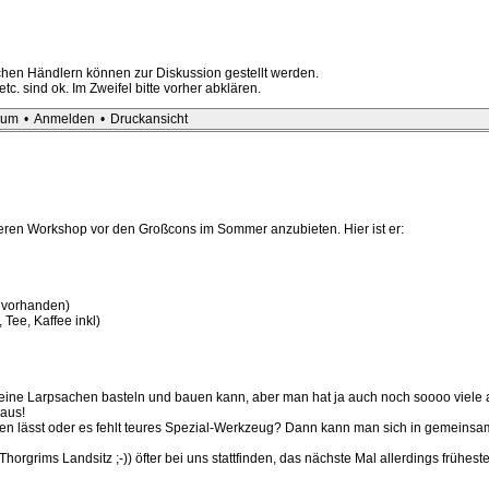
hen Händlern können zur Diskussion gestellt werden.
c. sind ok. Im Zweifel bitte vorher abklären.
sum
•
Anmelden
•
Druckansicht
en Workshop vor den Großcons im Sommer anzubieten. Hier ist er:
s vorhanden)
Tee, Kaffee inkl)
eine Larpsachen basteln und bauen kann, aber man hat ja auch noch soooo viele a
 aus!
tzen lässt oder es fehlt teures Spezial-Werkzeug? Dann kann man sich in gemein
grims Landsitz ;-)) öfter bei uns stattfinden, das nächste Mal allerdings frühes