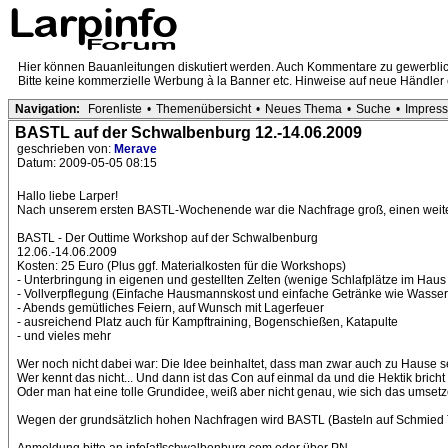
Hier können Bauanleitungen diskutiert werden. Auch Kommentare zu gewerblic
Bitte keine kommerzielle Werbung à la Banner etc. Hinweise auf neue Händler et
Navigation:
Forenliste
•
Themenübersicht
•
Neues Thema
•
Suche
•
Impres
BASTL auf der Schwalbenburg 12.-14.06.2009
geschrieben von:
Merave
Datum: 2009-05-05 08:15
Hallo liebe Larper!
Nach unserem ersten BASTL-Wochenende war die Nachfrage groß, einen weiter
BASTL - Der Outtime Workshop auf der Schwalbenburg
12.06.-14.06.2009
Kosten: 25 Euro (Plus ggf. Materialkosten für die Workshops)
- Unterbringung in eigenen und gestellten Zelten (wenige Schlafplätze im Hau
- Vollverpflegung (Einfache Hausmannskost und einfache Getränke wie Wasser, 
- Abends gemütliches Feiern, auf Wunsch mit Lagerfeuer
- ausreichend Platz auch für Kampftraining, Bogenschießen, Katapulte
- und vieles mehr
Wer noch nicht dabei war: Die Idee beinhaltet, dass man zwar auch zu Hause s
Wer kennt das nicht... Und dann ist das Con auf einmal da und die Hektik bricht
Oder man hat eine tolle Grundidee, weiß aber nicht genau, wie sich das umse
Wegen der grundsätzlich hohen Nachfragen wird BASTL (Basteln auf Schmied Thor