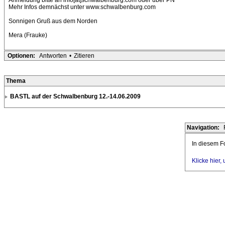
Anmeldung bitte an info[at]schwalbenburg.com oder über PN
Mehr Infos demnächst unter www.schwalbenburg.com
Sonnigen Gruß aus dem Norden
Mera (Frauke)
Optionen:
Antworten
•
Zitieren
Thema
BASTL auf der Schwalbenburg 12.-14.06.2009
Navigation:
In diesem Fo
Klicke hier