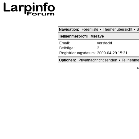
Navigation:
Forenliste
•
Themenübersicht
•
S
Teilnehmerprofil : Merave
Email:
versteckt
Beiträge:
2
Registrierungsdatum:
2009-04-29 15:21
Optionen:
Privatnachricht senden
•
Teilnehme
P