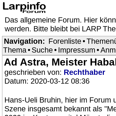
Das allgemeine Forum. Hier kön
werden. Bitte bleibt bei LARP Th
Navigation:
Forenliste
•
Themenü
Thema
•
Suche
•
Impressum
•
Anm
Ad Astra, Meister Hab
geschrieben von:
Rechthaber
Datum: 2020-03-12 08:36
Hans-Ueli Bruhin, hier im Forum
Szene insgesamt bekannt als "Me