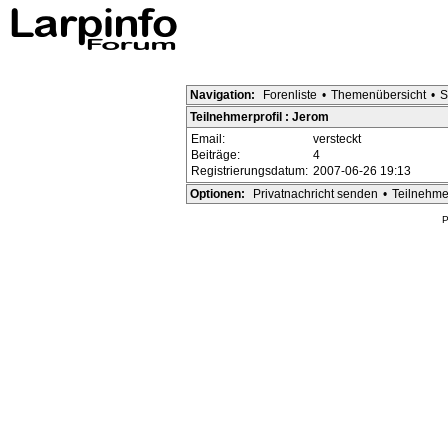
Navigation:
Forenliste
•
Themenübersicht
•
S
Teilnehmerprofil : Jerom
Email:
versteckt
Beiträge:
4
Registrierungsdatum:
2007-06-26 19:13
Optionen:
Privatnachricht senden
•
Teilnehme
P