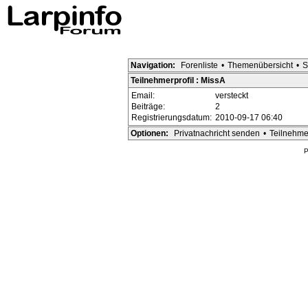
Navigation:
Forenliste
•
Themenübersicht
•
S
Teilnehmerprofil : MissA
Email:
versteckt
Beiträge:
2
Registrierungsdatum:
2010-09-17 06:40
Optionen:
Privatnachricht senden
•
Teilnehme
P