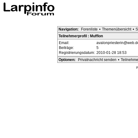
Navigation:
Forenliste
•
Themenübersicht
•
S
Teilnehmerprofil : Mufflon
Email:
avalonpriesterin@web.d
Beiträge:
5
Registrierungsdatum:
2010-01-28 18:53
Optionen:
Privatnachricht senden
•
Teilnehme
P