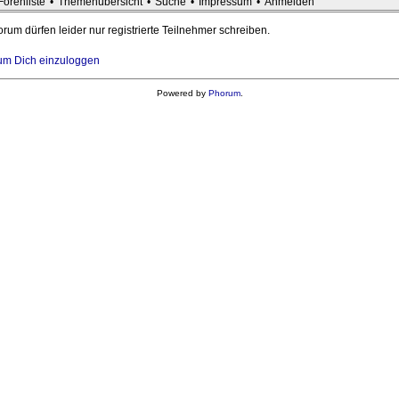
Forenliste
•
Themenübersicht
•
Suche
•
Impressum
•
Anmelden
rum dürfen leider nur registrierte Teilnehmer schreiben.
, um Dich einzuloggen
Powered by
Phorum
.