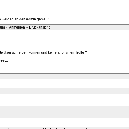
ge werden an den Admin gemailt.
sum
•
Anmelden
•
Druckansicht
erte User schreiben können und keine anonymen Trolle ?
setzt