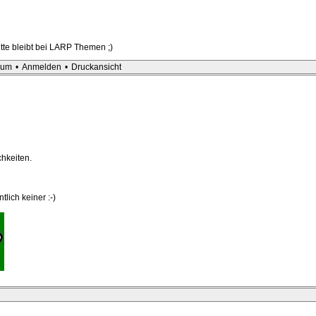
te bleibt bei LARP Themen ;)
sum
•
Anmelden
•
Druckansicht
hkeiten.
tlich keiner :-)