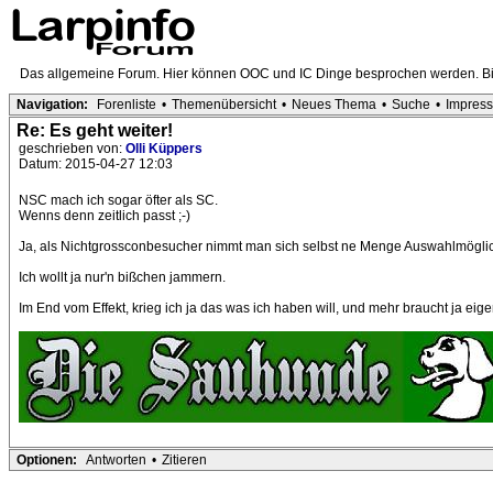
Das allgemeine Forum. Hier können OOC und IC Dinge besprochen werden. Bit
Navigation:
Forenliste
•
Themenübersicht
•
Neues Thema
•
Suche
•
Impres
Re: Es geht weiter!
geschrieben von:
Olli Küppers
Datum: 2015-04-27 12:03
NSC mach ich sogar öfter als SC.
Wenns denn zeitlich passt ;-)
Ja, als Nichtgrossconbesucher nimmt man sich selbst ne Menge Auswahlmöglic
Ich wollt ja nur'n bißchen jammern.
Im End vom Effekt, krieg ich ja das was ich haben will, und mehr braucht ja eigen
Optionen:
Antworten
•
Zitieren