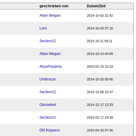
geschrieben von
Datum/Zeit
Allan Wegan
2014-10-02 21:42
Lars
2014-10-03 07:16
Section31
2014-10-11 09:11
Allan Wegan
2014-10-13 04:09
AluraFeyama
2015-01-15 15:19
Umbracor
2014-10-20 09:45
Section31
2014-12-06 22:37
Gänsekiel
2014-12-17 12:33
Section31
2015-01-17 19:39
Olli Küppers
2015-04-20 07:36