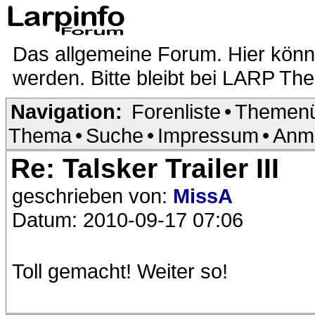
Das allgemeine Forum. Hier kön
werden. Bitte bleibt bei LARP Th
Navigation:
Forenliste
•
Themenü
Thema
•
Suche
•
Impressum
•
Anm
Re: Talsker Trailer III
geschrieben von:
MissA
Datum: 2010-09-17 07:06
Toll gemacht! Weiter so!