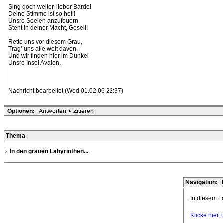
Sing doch weiter, lieber Barde!
Deine Stimme ist so hell!
Unsre Seelen anzufeuern
Steht in deiner Macht, Gesell!
Rette uns vor diesem Grau,
Trag’ uns alle weit davon.
Und wir finden hier im Dunkel
Unsre Insel Avalon.
Nachricht bearbeitet (Wed 01.02.06 22:37)
Optionen:
Antworten
•
Zitieren
Thema
In den grauen Labyrinthen...
Navigation:
In diesem Fo
Klicke hier