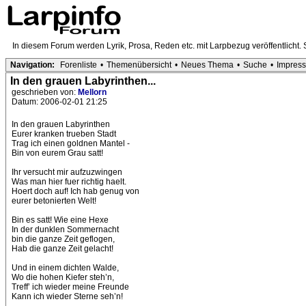
In diesem Forum werden Lyrik, Prosa, Reden etc. mit Larpbezug veröffentlicht. Sc
Navigation:
Forenliste
•
Themenübersicht
•
Neues Thema
•
Suche
•
Impres
In den grauen Labyrinthen...
geschrieben von:
Mellorn
Datum: 2006-02-01 21:25
In den grauen Labyrinthen
Eurer kranken trueben Stadt
Trag ich einen goldnen Mantel -
Bin von eurem Grau satt!
Ihr versucht mir aufzuzwingen
Was man hier fuer richtig haelt.
Hoert doch auf! Ich hab genug von
eurer betonierten Welt!
Bin es satt! Wie eine Hexe
In der dunklen Sommernacht
bin die ganze Zeit geflogen,
Hab die ganze Zeit gelacht!
Und in einem dichten Walde,
Wo die hohen Kiefer steh’n,
Treff’ ich wieder meine Freunde
Kann ich wieder Sterne seh’n!