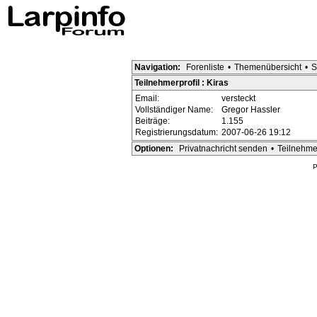
Navigation:
Forenliste
•
Themenübersicht
•
S
Teilnehmerprofil : Kiras
Email:
versteckt
Vollständiger Name:
Gregor Hassler
Beiträge:
1.155
Registrierungsdatum:
2007-06-26 19:12
Optionen:
Privatnachricht senden
•
Teilnehme
P