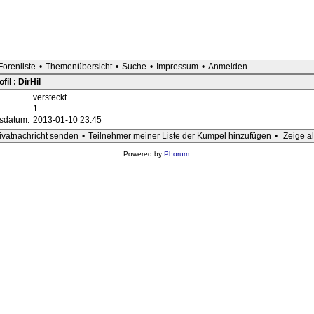
Forenliste
•
Themenübersicht
•
Suche
•
Impressum
•
Anmelden
il : DirHil
versteckt
1
gsdatum:
2013-01-10 23:45
ivatnachricht senden
•
Teilnehmer meiner Liste der Kumpel hinzufügen
•
Zeige al
Powered by
Phorum
.