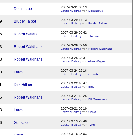
2007-03-31 00:13
4
Dominique
Letzter Beitrag
von
Dominique
2007-03-29 14:13
9
Bruder Talbot
Letzter Beitrag
von
Bruder Talbot
2007-03-29 09:42
5
Robert Waldhans
Letzter Beitrag
von
Thraxas
2007-03-26 09:50
3
Robert Waldhans
Letzter Beitrag
von
Robert Waldhans
2007-03-25 23:37
3
Robert Waldhans
Letzter Beitrag
von
Allan Wegan
2007-03-24 22:16
0
Lares
Letzter Beitrag
von
cherub
2007-03-22 16:47
1
Dirk Hiltner
Letzter Beitrag
von
Elric
2007-03-21 12:25
6
Robert Waldhans
Letzter Beitrag
von
Elli Sonsdottir
2007-03-21 06:19
3
Lares
Letzter Beitrag
von
Chika
2007-03-19 22:40
6
Gänsekiel
Letzter Beitrag
von
Tyrel
2007-03-16 08:03