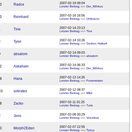
2007-02-19 09:04
0
Radox
Letzter Beitrag
von
Der_MArkus
2007-02-16 16:56
0
Reinhard
Letzter Beitrag
von
Umbracor
2007-02-14 23:13
1
Tine
Letzter Beitrag
von
Tine
2007-02-14 10:26
2
Tyrel
Letzter Beitrag
von
Gedron Halbelf
2007-02-14 09:03
9
absalom
Letzter Beitrag
von
absalom
2007-02-14 06:33
2
Askahain
Letzter Beitrag
von
Der_MArkus
2007-02-13 14:26
9
Hana
Letzter Beitrag
von
Forstmeister
2007-02-12 08:37
33
sokrates
Letzter Beitrag
von
Mike
2007-02-11 01:25
8
Zacko
Letzter Beitrag
von
Turis
2007-02-08 00:29
2
Jens
Letzter Beitrag
von
Voiceless
2007-02-07 22:55
0
Morph2Eden
Letzter Beitrag
von
Tyrrus