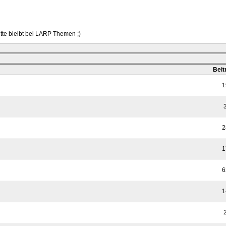
te bleibt bei LARP Themen ;)
Beit
1
2
1
6
1