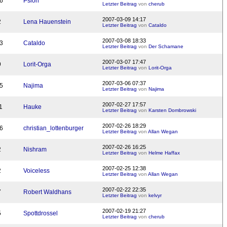
6
Psion
Letzter Beitrag
von
cherub
2007-03-09 14:17
2
Lena Hauenstein
Letzter Beitrag
von
Cataldo
2007-03-08 18:33
3
Cataldo
Letzter Beitrag
von
Der Schamane
2007-03-07 17:47
9
Lorit-Orga
Letzter Beitrag
von
Lorit-Orga
2007-03-06 07:37
5
Najima
Letzter Beitrag
von
Najima
2007-02-27 17:57
1
Hauke
Letzter Beitrag
von
Karsten Dombrowski
2007-02-26 18:29
6
christian_lottenburger
Letzter Beitrag
von
Allan Wegan
2007-02-26 16:25
2
Nishram
Letzter Beitrag
von
Helme Haffax
2007-02-25 12:38
2
Voiceless
Letzter Beitrag
von
Allan Wegan
2007-02-22 22:35
7
Robert Waldhans
Letzter Beitrag
von
kelvyr
2007-02-19 21:27
5
Spottdrossel
Letzter Beitrag
von
cherub