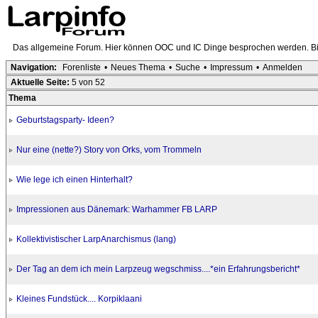
Das allgemeine Forum. Hier können OOC und IC Dinge besprochen werden. Bit
Navigation:
Forenliste
•
Neues Thema
•
Suche
•
Impressum
•
Anmelden
Aktuelle Seite:
5 von 52
Thema
Geburtstagsparty- Ideen?
Nur eine (nette?) Story von Orks, vom Trommeln
Wie lege ich einen Hinterhalt?
Impressionen aus Dänemark: Warhammer FB LARP
Kollektivistischer LarpAnarchismus (lang)
Der Tag an dem ich mein Larpzeug wegschmiss....*ein Erfahrungsbericht*
Kleines Fundstück.... Korpiklaani