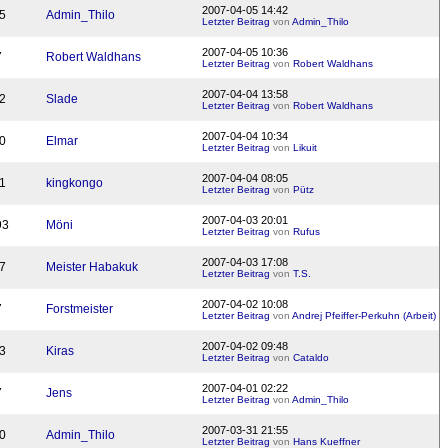
2007-04-05 14:42
5
Admin_Thilo
Letzter Beitrag
von
Admin_Thilo
2007-04-05 10:36
7
Robert Waldhans
Letzter Beitrag
von
Robert Waldhans
2007-04-04 13:58
2
Slade
Letzter Beitrag
von
Robert Waldhans
2007-04-04 10:34
0
Elmar
Letzter Beitrag
von
Likuit
2007-04-04 08:05
1
kingkongo
Letzter Beitrag
von
Pütz
2007-04-03 20:01
93
Möni
Letzter Beitrag
von
Rufus
2007-04-03 17:08
7
Meister Habakuk
Letzter Beitrag
von
T.S.
2007-04-02 10:08
7
Forstmeister
Letzter Beitrag
von
Andrej Pfeiffer-Perkuhn (Arbeit)
2007-04-02 09:48
3
Kiras
Letzter Beitrag
von
Cataldo
2007-04-01 02:22
7
Jens
Letzter Beitrag
von
Admin_Thilo
2007-03-31 21:55
0
Admin_Thilo
Letzter Beitrag
von
Hans Kueffner