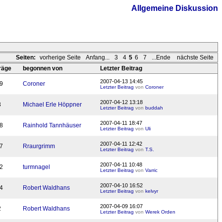
Allgemeine Diskussion
Seiten:
vorherige Seite
Anfang...
3
4
5
6
7
...Ende
nächste Seite
räge
begonnen von
Letzter Beitrag
2007-04-13 14:45
9
Coroner
Letzter Beitrag
von
Coroner
2007-04-12 13:18
3
Michael Erle Höppner
Letzter Beitrag
von
buddah
2007-04-11 18:47
8
Rainhold Tannhäuser
Letzter Beitrag
von
Uli
2007-04-11 12:42
7
Rraurgrimm
Letzter Beitrag
von
T.S.
2007-04-11 10:48
2
turmnagel
Letzter Beitrag
von
Varric
2007-04-10 16:52
4
Robert Waldhans
Letzter Beitrag
von
kelvyr
2007-04-09 16:07
2
Robert Waldhans
Letzter Beitrag
von
Werek Orden